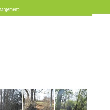
hargements
▼