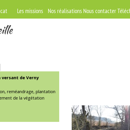
Sauter le menu
icat
Les missions
▼
Nos réalisations
Nous contacter
Téléc
ille
 versant de Verny
ion, reméandrage, plantation
itement de la végétation