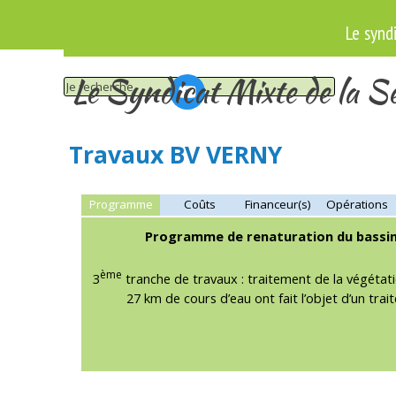
Aller au contenu
Le synd
Le Syndicat Mixte de la Se
Travaux BV VERNY
Programme
Coûts
Financeur(s)
Opérations
Programme de renaturation du bassin
ème
3
tranche de travaux : traitement de la végétat
27 km de cours d’eau ont fait l’objet d’un tra