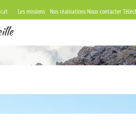
Sauter le menu
icat
Les missions
▼
Nos réalisations
Nous contacter
Téléc
ille
ny