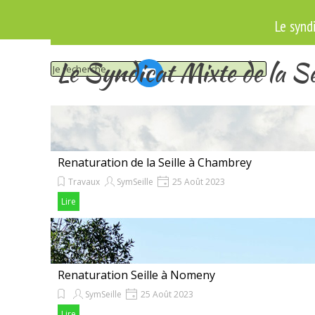
Aller au contenu
Le synd
Le Syndicat Mixte de la Se
Renaturation de la Seille à Chambrey
Travaux
SymSeille
25 Août 2023
Lire
Renaturation Seille à Nomeny
SymSeille
25 Août 2023
Travaux sur le cours d'eau de la Seille sur la traversée de Nome
Lire