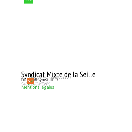
Syndicat Mixte de la Seille
23, route de Pont-à-Mousson
contact@symseille.fr
54610 NOMENY
Mentions légales
Retourner au contenu